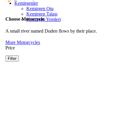
Kemirgenler
Kemirgen Otu
Kemirgen Talaşı
Choose Motorcycle
Kemirgen Yemleri
A small river named Duden flows by their place.
More Motorcycles
Price
Filter