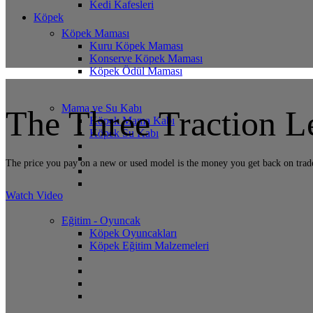
Kedi Kafesleri
Köpek
Köpek Maması
Kuru Köpek Maması
Konserve Köpek Maması
Köpek Ödül Maması
Mama ve Su Kabı
The Three
Traction
Le
Köpek Mama Kabı
Köpek Su Kabı
The price you pay on a new or used model is the money you get back on trade. 
Watch Video
Eğitim - Oyuncak
Köpek Oyuncakları
Köpek Eğitim Malzemeleri