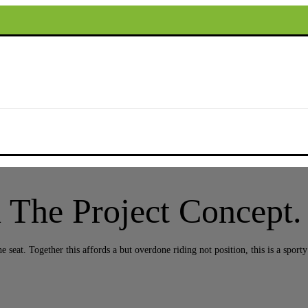
The Project Concept.
e seat. Together this affords a but overdone riding not position, this is a sporty