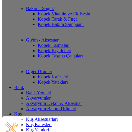
Bakım - Sağlık
Köpek Vitamin ve Ek Besin
Köpek Tarak & Fırça
Köpek Bakım Şampuanı
Giyim - Aksesuar
Köpek Tasmaları
Köpek Kıyafetleri
Köpek Taşıma Çantaları
Diğer Ürünler
Köpek Kafesleri
Köpek Yatakları
Balık
Balık Yemleri
Akvaryumlar
Akvaryum Dekor & Aksesuar
Akvaryum Bakım Ürünleri
Kuş
Kuş Aksesuarları
Kuş Kafesleri
Kuş Yemleri