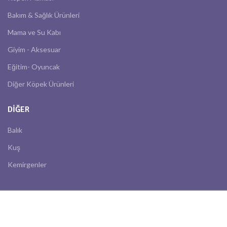
Bakım & Sağlık Ürünleri
Mama ve Su Kabı
Giyim - Aksesuar
Eğitim- Oyuncak
Diğer Köpek Ürünleri
DIĞER
Balık
Kuş
Kemirgenler
2022 Pet Birlik. Tüm hakları saklıdır.
Creatick Web & Digital Media