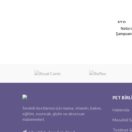
STO
K YO
Natur
K
Şampuanı
PET BIRL
Sevimli dostlarınız için mama, vitamin, bakım,
Hakkında
eğitim, oyuncak, giyim ve aksesuar
malzemeleri.
Mesafeli S
Teslimat &