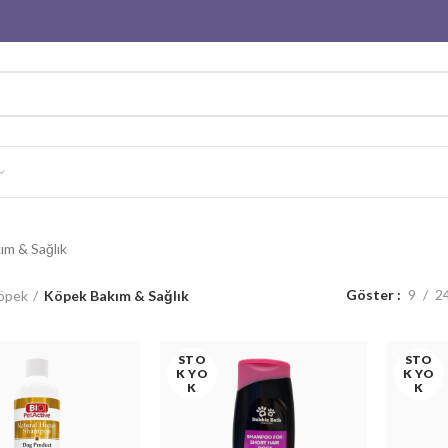
m & Sağlık
Göster
9
2
öpek
Köpek Bakım & Sağlık
STO
STO
K YO
K YO
K
K