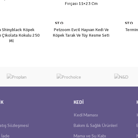
Fırçası 11×23 Cm
STO
STO
K YO
K YO
a Shinyblack Köpek
Petzoom Evcil Hayvan Kedi Ve
Termin
K
K
 Çikolata Kokulu 250
Köpek Tarak Ve Tüy Kesme Seti
Ml
IK
KEDI
Kedi Maması
atış Sözleşmesi
Bakım & Sağlık Ürünleri
 İade
Mama ve Su Kabı