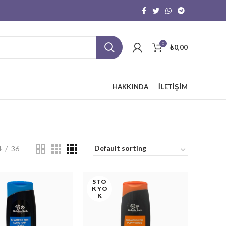
0
₺
0,00
HAKKINDA
İLETIŞIM
4
36
STO
K YO
K