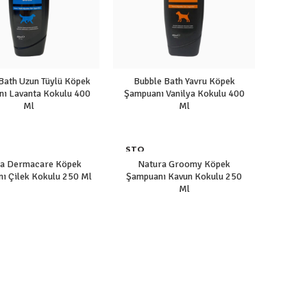
Bath Uzun Tüylü Köpek
Bubble Bath Yavru Köpek
ı Lavanta Kokulu 400
Şampuanı Vanilya Kokulu 400
Ml
Ml
STO
K YO
ra Dermacare Köpek
Natura Groomy Köpek
K
ı Çilek Kokulu 250 Ml
Şampuanı Kavun Kokulu 250
Ml