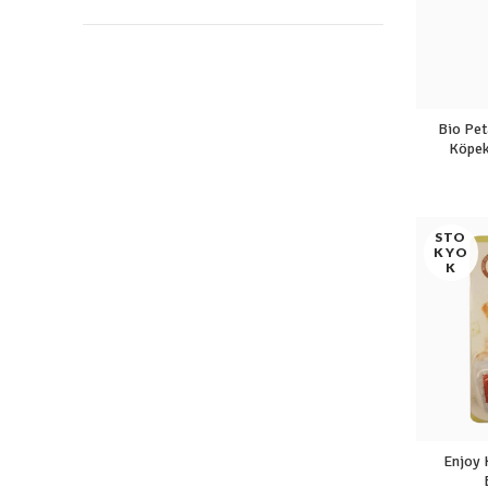
Bio Pet
Köpek
STO
K YO
K
Enjoy 