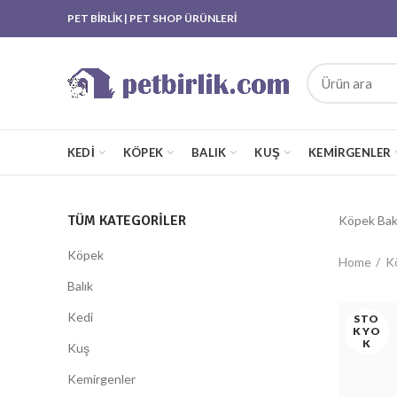
PET BİRLİK | PET SHOP ÜRÜNLERİ
KEDI
KÖPEK
BALIK
KUŞ
KEMIRGENLER
TÜM KATEGORILER
Köpek Bakı
Köpek
Home
K
Balık
Kedi
STO
K YO
K
Kuş
Kemirgenler