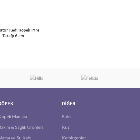
ator Kedi Köpek Pire
Tarağı 6 cm
KÖPEK
DIĞER
Köpek Maması
Balık
Bakım & Sağlık Ürünleri
Kuş
Mama ve Su Kabı
Kemirgenler