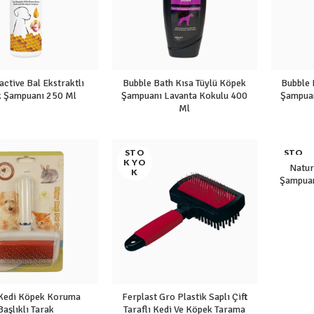
active Bal Ekstraktlı
Bubble Bath Kısa Tüylü Köpek
Bubble 
 Şampuanı 250 Ml
Şampuanı Lavanta Kokulu 400
Şampuan
Ml
STO
STO
K YO
K YO
Natu
K
K
Şampuan
Kedi Köpek Koruma
Ferplast Gro Plastik Saplı Çift
Başlıklı Tarak
Taraflı Kedi Ve Köpek Tarama