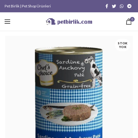
Pet Birlik | Pet Shop Ürünleri
0
STOK
YOK