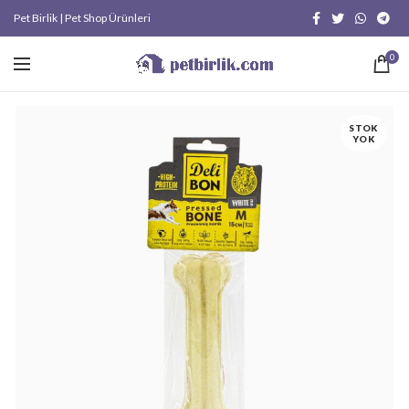
Pet Birlik | Pet Shop Ürünleri
0
STOK
YOK