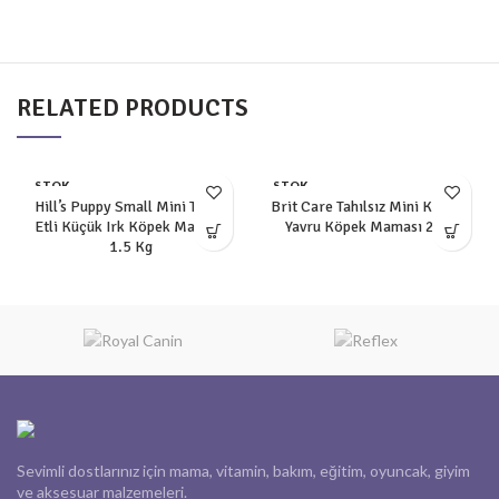
RELATED PRODUCTS
STOK
STOK
YOK
YOK
Hill’s Puppy Small Mini Tavuk
Brit Care Tahılsız Mini Kuzulu
Etli Küçük Irk Köpek Maması
Yavru Köpek Maması 2 kg
1.5 Kg
Sevimli dostlarınız için mama, vitamin, bakım, eğitim, oyuncak, giyim
ve aksesuar malzemeleri.