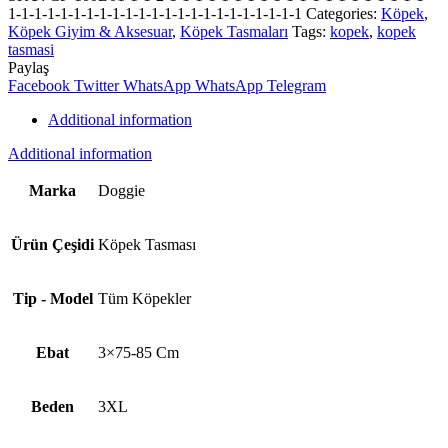
1-1-1-1-1-1-1-1-1-1-1-1-1-1-1-1-1-1-1-1-1-1-1
Categories:
Köpek
,
Köpek Giyim & Aksesuar
,
Köpek Tasmaları
Tags:
kopek
,
kopek
tasmasi
Paylaş
Facebook
Twitter
WhatsApp
WhatsApp
Telegram
Additional information
Additional information
Marka
Doggie
Ürün Çeşidi
Köpek Tasması
Tip - Model
Tüm Köpekler
Ebat
3×75-85 Cm
Beden
3XL