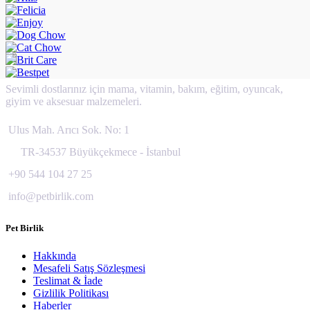
Sevimli dostlarınız için mama, vitamin, bakım, eğitim, oyuncak,
giyim ve aksesuar malzemeleri.
Ulus Mah. Arıcı Sok. No: 1
TR-34537 Büyükçekmece - İstanbul
+90 544 104 27 25
info@petbirlik.com
Pet Birlik
Hakkında
Mesafeli Satış Sözleşmesi
Teslimat & İade
Gizlilik Politikası
Haberler