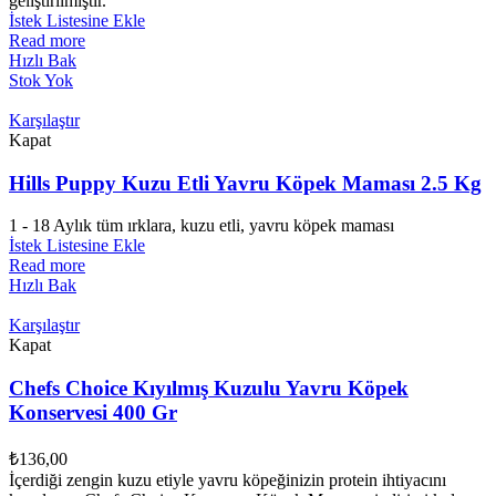
geliştirilmiştir.
İstek Listesine Ekle
Read more
Hızlı Bak
Stok Yok
Karşılaştır
Kapat
Hills Puppy Kuzu Etli Yavru Köpek Maması 2.5 Kg
1 - 18 Aylık tüm ırklara, kuzu etli, yavru köpek maması
İstek Listesine Ekle
Read more
Hızlı Bak
Karşılaştır
Kapat
Chefs Choice Kıyılmış Kuzulu Yavru Köpek
Konservesi 400 Gr
₺
136,00
İçerdiği zengin kuzu etiyle yavru köpeğinizin protein ihtiyacını