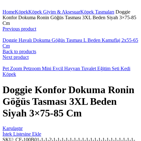
Büyüt
Home
Köpek
Köpek Giyim & Aksesuar
Köpek Tasmaları
Doggie
Konfor Dokuma Ronin Göğüs Tasması 3XL Beden Siyah 3×75-85
Cm
Previous product
Doggie Havalı Dokuma Göğüs Tasması L Beden Kamuflaj 2x55-65
Cm
Back to products
Next product
Pet Zoom Petzoom Mini Evcil Hayvan Tuvalet Eğitim Seti Kedi
Köpek
Doggie Konfor Dokuma Ronin
Göğüs Tasması 3XL Beden
Siyah 3×75-85 Cm
Karşılaştır
İstek Listesine Ekle
SKU:
CF-100B01-1-1-2-1-1-1-1-1-1-1-1-1-1-1-1-1-1-1-1-1-1-1-1-