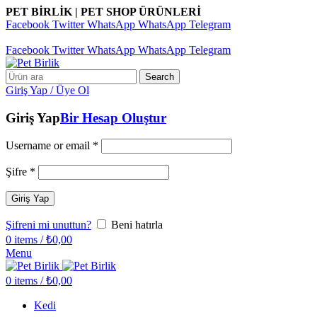
PET BİRLİK | PET SHOP ÜRÜNLERİ
Facebook
Twitter
WhatsApp
WhatsApp
Telegram
Pet Birlik | Pet Shop Ürünleri
Facebook
Twitter
WhatsApp
WhatsApp
Telegram
Search
Giriş Yap / Üye Ol
Giriş Yap
Bir Hesap Oluştur
Username or email
*
Şifre
*
Giriş Yap
Şifreni mi unuttun?
Beni hatırla
0
items
/
₺
0,00
Menu
0
items
/
₺
0,00
Kedi