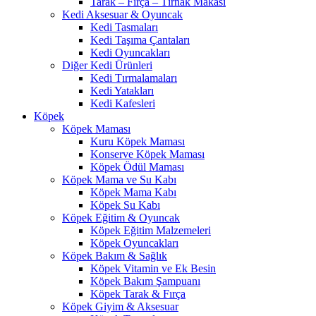
Tarak – Fırça – Tırnak Makası
Kedi Aksesuar & Oyuncak
Kedi Tasmaları
Kedi Taşıma Çantaları
Kedi Oyuncakları
Diğer Kedi Ürünleri
Kedi Tırmalamaları
Kedi Yatakları
Kedi Kafesleri
Köpek
Köpek Maması
Kuru Köpek Maması
Konserve Köpek Maması
Köpek Ödül Maması
Köpek Mama ve Su Kabı
Köpek Mama Kabı
Köpek Su Kabı
Köpek Eğitim & Oyuncak
Köpek Eğitim Malzemeleri
Köpek Oyuncakları
Köpek Bakım & Sağlık
Köpek Vitamin ve Ek Besin
Köpek Bakım Şampuanı
Köpek Tarak & Fırça
Köpek Giyim & Aksesuar