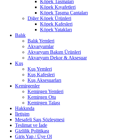
Köpek Tasmaları
Köpek Kıyafetleri
Köpek Taşıma Çantaları
Diğer Köpek Ürünleri
Köpek Kafesleri
Köpek Yatakları
Balık
Balık Yemleri
Akvaryumlar
Akvaryum Bakım Ürünleri
Akvaryum Dekor & Aksesuar
Kuş
Kuş Yemleri
Kuş Kafesleri
Kuş Aksesuarları
Kemirgenler
Kemirgen Yemleri
Kemirgen Otu
Kemirgen Talaşı
Hakkında
İletişim
Mesafeli Saış Sözleşmesi
Teslimat ve İade
Gizlilik Politikası
Giriş Yap / Üye Ol