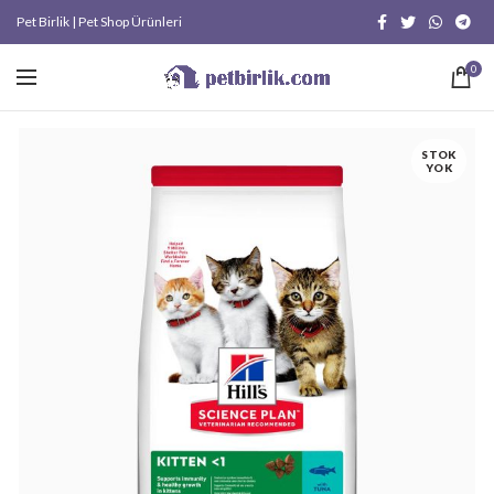
Pet Birlik | Pet Shop Ürünleri
0
STOK
YOK