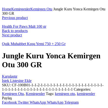
Büyüt
Home
Kemirgenler
Kemirgen Otu
Jungle Kuru Yonca Kemirgen Otu
300 GR
Previous product
Health For Paws Malt 100 gr
Back to products
Next product
Quik Muhabbet Kuşu Yemi 750 + 250 Gr
Jungle Kuru Yonca Kemirgen
Otu 300 GR
Karşılaştır
İstek Listesine Ekle
SKU:
CF-100B01-1-1-2-1-1-1-1-1-1-1-1-1-1-1-1-1-1-1-1-1-1-1-1-
1-1-1-1-1-1-1-1-1-1-1-1-1-1-1-1-1-1-1-1-1-1-1
Categories:
Kemirgen Otu
,
Kemirgenler
Tags:
kemirgen otu
,
kemirgenler
Paylaş
Facebook
Twitter
WhatsApp
WhatsApp
Telegram