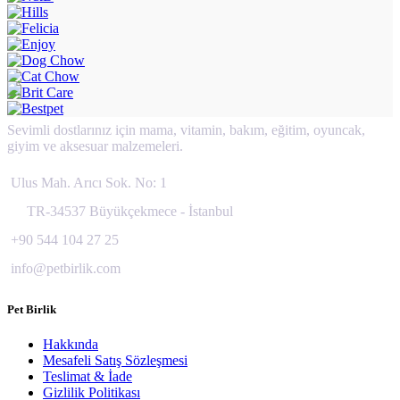
Sevimli dostlarınız için mama, vitamin, bakım, eğitim, oyuncak,
giyim ve aksesuar malzemeleri.
Ulus Mah. Arıcı Sok. No: 1
TR-34537 Büyükçekmece - İstanbul
+90 544 104 27 25
info@petbirlik.com
Pet Birlik
Hakkında
Mesafeli Satış Sözleşmesi
Teslimat & İade
Gizlilik Politikası