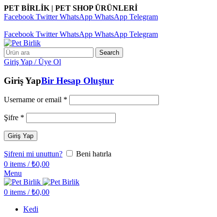
PET BİRLİK | PET SHOP ÜRÜNLERİ
Facebook
Twitter
WhatsApp
WhatsApp
Telegram
Pet Birlik | Pet Shop Ürünleri
Facebook
Twitter
WhatsApp
WhatsApp
Telegram
Search
Giriş Yap / Üye Ol
Giriş Yap
Bir Hesap Oluştur
Username or email
*
Şifre
*
Giriş Yap
Şifreni mi unuttun?
Beni hatırla
0
items
/
₺
0,00
Menu
0
items
/
₺
0,00
Kedi