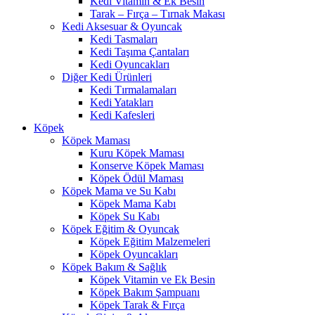
Kedi Vitamin & Ek Besin
Tarak – Fırça – Tırnak Makası
Kedi Aksesuar & Oyuncak
Kedi Tasmaları
Kedi Taşıma Çantaları
Kedi Oyuncakları
Diğer Kedi Ürünleri
Kedi Tırmalamaları
Kedi Yatakları
Kedi Kafesleri
Köpek
Köpek Maması
Kuru Köpek Maması
Konserve Köpek Maması
Köpek Ödül Maması
Köpek Mama ve Su Kabı
Köpek Mama Kabı
Köpek Su Kabı
Köpek Eğitim & Oyuncak
Köpek Eğitim Malzemeleri
Köpek Oyuncakları
Köpek Bakım & Sağlık
Köpek Vitamin ve Ek Besin
Köpek Bakım Şampuanı
Köpek Tarak & Fırça