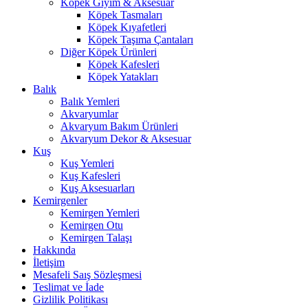
Köpek Giyim & Aksesuar
Köpek Tasmaları
Köpek Kıyafetleri
Köpek Taşıma Çantaları
Diğer Köpek Ürünleri
Köpek Kafesleri
Köpek Yatakları
Balık
Balık Yemleri
Akvaryumlar
Akvaryum Bakım Ürünleri
Akvaryum Dekor & Aksesuar
Kuş
Kuş Yemleri
Kuş Kafesleri
Kuş Aksesuarları
Kemirgenler
Kemirgen Yemleri
Kemirgen Otu
Kemirgen Talaşı
Hakkında
İletişim
Mesafeli Saış Sözleşmesi
Teslimat ve İade
Gizlilik Politikası