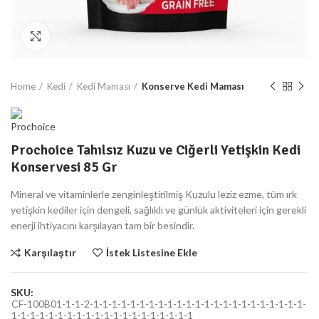
Büyüt
Home
Kedi
Kedi Maması
Konserve Kedi Maması
Prochoice Tahılsız Kuzu ve Ciğerli Yetişkin Kedi
Konservesi 85 Gr
Mineral ve vitaminlerle zenginleştirilmiş Kuzulu leziz ezme, tüm ırk
yetişkin kediler için dengeli, sağlıklı ve günlük aktiviteleri için gerekli
enerji ihtiyacını karşılayan tam bir besindir.
Karşılaştır
İstek Listesine Ekle
SKU:
CF-100B01-1-1-2-1-1-1-1-1-1-1-1-1-1-1-1-1-1-1-1-1-1-1-1-1-1-1-
1-1-1-1-1-1-1-1-1-1-1-1-1-1-1-1-1-1-1-1