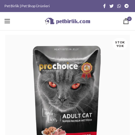
Pet Birlik | Pet Shop Ürünleri
0
STOK
YOK