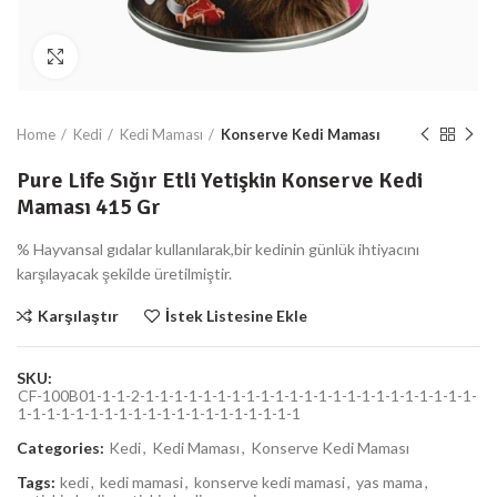
Büyüt
Home
Kedi
Kedi Maması
Konserve Kedi Maması
Pure Life Sığır Etli Yetişkin Konserve Kedi
Maması 415 Gr
% Hayvansal gıdalar kullanılarak,bir kedinin günlük ihtiyacını
karşılayacak şekilde üretilmiştir.
Karşılaştır
İstek Listesine Ekle
SKU:
CF-100B01-1-1-2-1-1-1-1-1-1-1-1-1-1-1-1-1-1-1-1-1-1-1-1-1-1-1-
1-1-1-1-1-1-1-1-1-1-1-1-1-1-1-1-1-1-1-1
Categories:
Kedi
,
Kedi Maması
,
Konserve Kedi Maması
Tags:
kedi
,
kedi mamasi
,
konserve kedi mamasi
,
yas mama
,