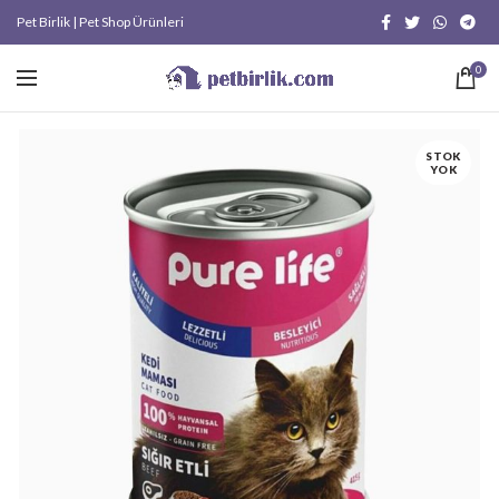
Pet Birlik | Pet Shop Ürünleri
0
STOK
YOK