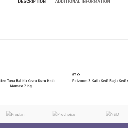
DESCRIPTION
ADDITIONAL INFORMATION
STO
K YO
itten Tuna Balıklı Yavru Kuru Kedi
Petzoom 3 Katlı Kedi Başlı Kedi
K
Maması 7 Kg