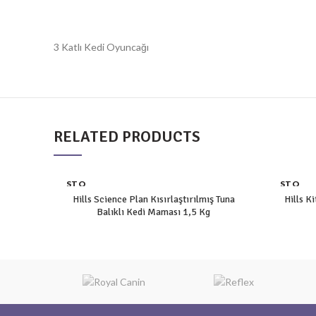
3 Katlı Kedi Oyuncağı
RELATED PRODUCTS
STO
STO
K YO
K YO
Hills Science Plan Kısırlaştırılmış Tuna
Hills K
K
K
Balıklı Kedi Maması 1,5 Kg