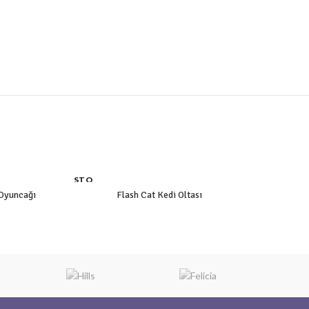
STO
K YO
 Oyuncağı
Flash Cat Kedi Oltası
K