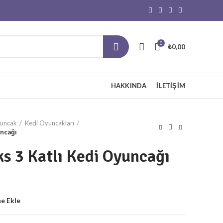
0
₺
0,00
HAKKINDA
İLETIŞIM
yuncak
Kedi Oyuncakları
uncağı
s 3 Katlı Kedi Oyuncağı
ne Ekle