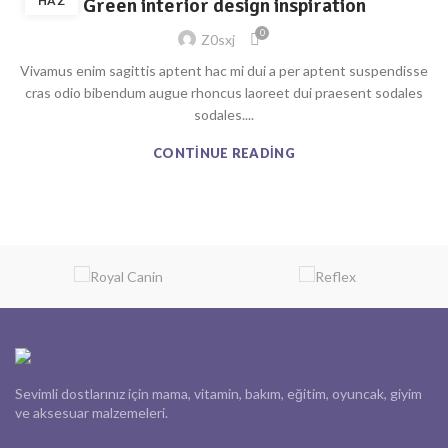
HAZ
Green interior design inspiration
0
Z0sxj
Vivamus enim sagittis aptent hac mi dui a per aptent suspendisse
cras odio bibendum augue rhoncus laoreet dui praesent sodales
sodales....
CONTINUE READING
Sevimli dostlarınız için mama, vitamin, bakım, eğitim, oyuncak, giyim
ve aksesuar malzemeleri.