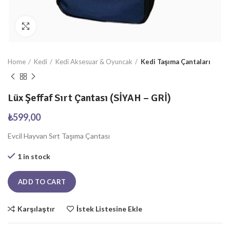
Büyüt
Home
Kedi
Kedi Aksesuar & Oyuncak
Kedi Taşıma Çantaları
Lüx Şeffaf Sırt Çantası (SİYAH – GRİ)
₺
599,00
Evcil Hayvan Sırt Taşıma Çantası
1 in stock
ADD TO CART
Karşılaştır
İstek Listesine Ekle