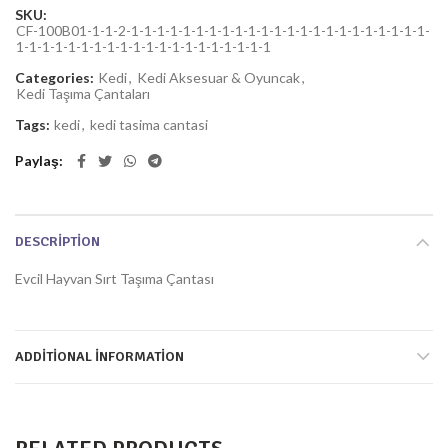
SKU:
CF-100B01-1-1-2-1-1-1-1-1-1-1-1-1-1-1-1-1-1-1-1-1-1-1-1-1-1-1-
1-1-1-1-1-1-1-1-1-1-1-1-1-1-1-1-1-1-1-1
Categories:
Kedi
,
Kedi Aksesuar & Oyuncak
,
Kedi Taşıma Çantaları
Tags:
kedi
,
kedi tasima cantasi
Paylaş
DESCRIPTION
Evcil Hayvan Sırt Taşıma Çantası
ADDITIONAL INFORMATION