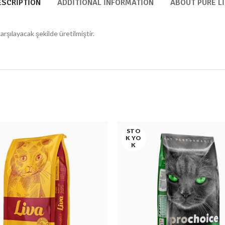
ESCRIPTION
ADDITIONAL INFORMATION
ABOUT PURE LI
arşılayacak şekilde üretilmiştir.
STO
K YO
K