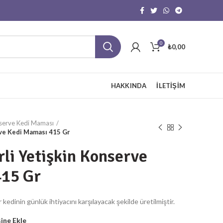
0
₺
0,00
HAKKINDA
İLETIŞIM
serve Kedi Maması
rve Kedi Maması 415 Gr
rli Yetişkin Konserve
415 Gr
 kedinin günlük ihtiyacını karşılayacak şekilde üretilmiştir.
sine Ekle