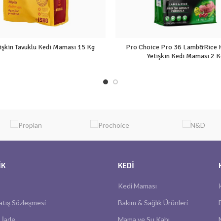
tişkin Tavuklu Kedi Maması 15 Kg
Pro Choice Pro 36 Lamb&Rice K
Yetişkin Kedi Maması 2 K
IK
KEDI
Kedi Maması
atış Sözleşmesi
Bakım & Sağlık Ürünleri
 İade
Mama ve Su Kabı