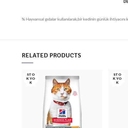
D
% Hayvansal gıdalar kullanılarak,bir kedinin günlük ihtiyacını k
RELATED PRODUCTS
STO
STO
K YO
K YO
K
K