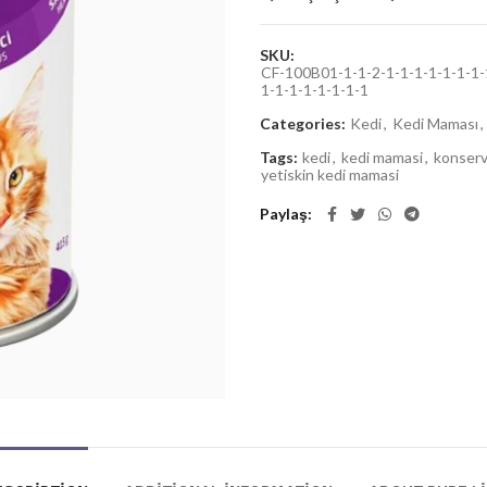
SKU:
CF-100B01-1-1-2-1-1-1-1-1-1-1-1
1-1-1-1-1-1-1-1
Categories:
Kedi
,
Kedi Maması
,
Tags:
kedi
,
kedi mamasi
,
konserv
yetiskin kedi mamasi
Paylaş