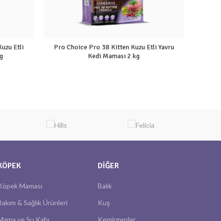
uzu Etli
Pro Choice Pro 38 Kitten Kuzu Etli Yavru
Hills
g
Kedi Maması 2 kg
KÖPEK
DIĞER
Köpek Maması
Balık
Bakım & Sağlık Ürünleri
Kuş
Mama ve Su Kabı
Kemirgenler