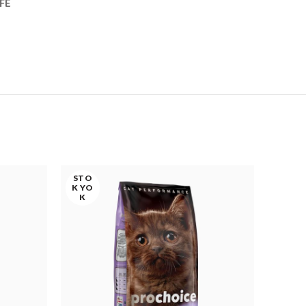
FE
STO
STO
K YO
K YO
K
K