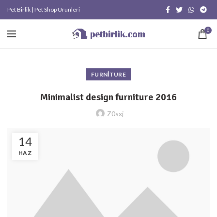
Pet Birlik | Pet Shop Ürünleri
0
FURNITURE
Minimalist design furniture 2016
Z0sxj
14
HAZ