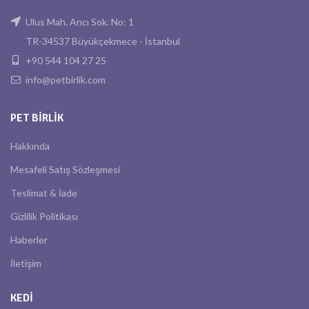
Ulus Mah. Arıcı Sok. No: 1
TR-34537 Büyükçekmece - İstanbul
+90 544 104 27 25
info@petbirlik.com
PET BIRLIK
Hakkında
Mesafeli Satış Sözleşmesi
Teslimat & İade
Gizlilik Politikası
Haberler
İletişim
KEDI