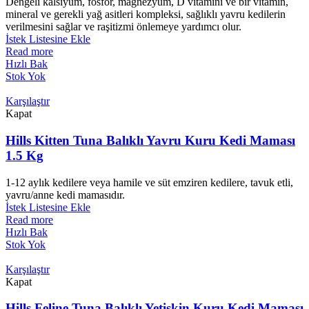
Dengeli kalsiyum, fosfor, magnezyum, D vitamini ve bir vitamin,
mineral ve gerekli yağ asitleri kompleksi, sağlıklı yavru kedilerin
verilmesini sağlar ve raşitizmi önlemeye yardımcı olur.
İstek Listesine Ekle
Read more
Hızlı Bak
Stok Yok
Karşılaştır
Kapat
Hills Kitten Tuna Balıklı Yavru Kuru Kedi Maması
1.5 Kg
1-12 aylık kedilere veya hamile ve süt emziren kedilere, tavuk etli,
yavru/anne kedi mamasıdır.
İstek Listesine Ekle
Read more
Hızlı Bak
Stok Yok
Karşılaştır
Kapat
Hills Feline Tuna Balıklı Yetişkin Kuru Kedi Maması