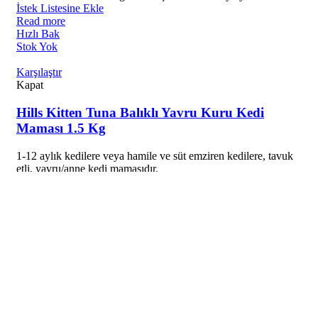
İstek Listesine Ekle
Read more
Hızlı Bak
Stok Yok
Karşılaştır
Kapat
Hills Kitten Tuna Balıklı Yavru Kuru Kedi
Maması 1.5 Kg
1-12 aylık kedilere veya hamile ve süt emziren kedilere, tavuk
etli, yavru/anne kedi mamasıdır.
İstek Listesine Ekle
Read more
Hızlı Bak
Load previous products
Load next products