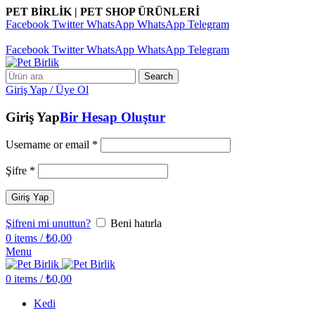
PET BİRLİK | PET SHOP ÜRÜNLERİ
Facebook
Twitter
WhatsApp
WhatsApp
Telegram
Pet Birlik | Pet Shop Ürünleri
Facebook
Twitter
WhatsApp
WhatsApp
Telegram
Search
Giriş Yap / Üye Ol
Giriş Yap
Bir Hesap Oluştur
Username or email
*
Şifre
*
Giriş Yap
Şifreni mi unuttun?
Beni hatırla
0
items
/
₺
0,00
Menu
0
items
/
₺
0,00
Kedi